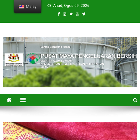
Skip
Ahad, Ogos 09, 2026
Malay
to
content
CPVC
Cleaner Production Virtual Center