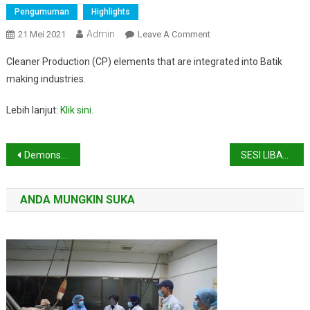
Pengumuman
Highlights
Admin
On
21 Mei 2021
Leave A Comment
Cleaner
Cleaner Production (CP) elements that are integrated into Batik
Production
making industries.
Demonstration
Of
Lebih lanjut:
Klik sini.
Batik
Industries
Navigasi
Demonstration of Oil Palm Mill Factory
SESI LIBAT URUS PEMBANGUNAN MODUL LATIHAN AMALAN HIJAU
kiriman
ANDA MUNGKIN SUKA