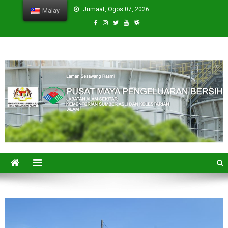
Skip
Jumaat, Ogos 07, 2026
Malay
to
content
CPVC
Cleaner Production Virtual Center