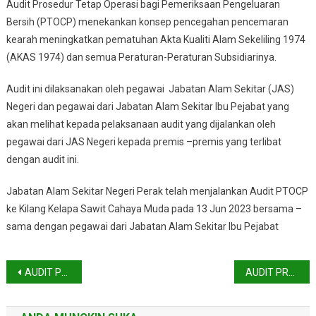
Audit Prosedur Tetap Operasi bagi Pemeriksaan Pengeluaran
PROSEDUR
Bersih (PTOCP) menekankan konsep pencegahan pencemaran
TETAP
kearah meningkatkan pematuhan Akta Kualiti Alam Sekeliling 1974
OPERASI
(AKAS 1974) dan semua Peraturan-Peraturan Subsidiarinya.
BAGI
PEMERIKSAAN
Audit ini dilaksanakan oleh pegawai Jabatan Alam Sekitar (JAS)
PENGELUARAN
BERSIH
Negeri dan pegawai dari Jabatan Alam Sekitar Ibu Pejabat yang
(PTOCP)
akan melihat kepada pelaksanaan audit yang dijalankan oleh
JAS
pegawai dari JAS Negeri kepada premis –premis yang terlibat
PERAK
dengan audit ini.
TAHUN
2023
Jabatan Alam Sekitar Negeri Perak telah menjalankan Audit PTOCP
ke Kilang Kelapa Sawit Cahaya Muda pada 13 Jun 2023 bersama –
sama dengan pegawai dari Jabatan Alam Sekitar Ibu Pejabat
Navigasi
AUDIT PROSEDUR TETAP OPERASI BAGI PEMERIKSAAN PENGELUARAN BERSIH (PTOCP) JAS PAHANG TAHUN 2023
AUDIT PROSEDUR TETAP OPERASI BAGI PEMERIKSAAN PENGELUARAN BERSIH (PTOCP) JAS PERLIS TAHUN 2023
kiriman