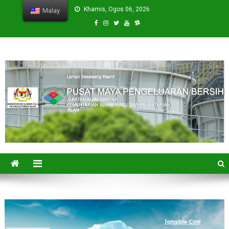
Skip
Khamis, Ogos 06, 2026
Malay
to
content
CPVC
Cleaner Production Virtual Center