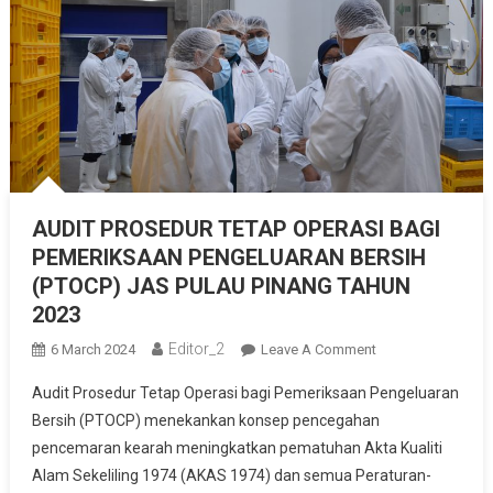
AUDIT PROSEDUR TETAP OPERASI BAGI
PEMERIKSAAN PENGELUARAN BERSIH
(PTOCP) JAS PULAU PINANG TAHUN
2023
Editor_2
On
6 March 2024
Leave A Comment
AUDIT
Audit Prosedur Tetap Operasi bagi Pemeriksaan Pengeluaran
PROSEDUR
Bersih (PTOCP) menekankan konsep pencegahan
TETAP
pencemaran kearah meningkatkan pematuhan Akta Kualiti
OPERASI
Alam Sekeliling 1974 (AKAS 1974) dan semua Peraturan-
BAGI