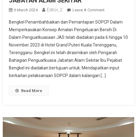
JABATAN ALAM SEKITAR
Editor_2
On
6 March 2024
Leave A Comment
SESI
Bengkel Penambahbaikan dan Pemantapan SOPCP Dalam
LIBAT
Memperkasakan Konsep Amalan Pengeluaran Bersih Di
URUS
Dalam Penguatkuasaan JAS telah diadakan pada 6 hingga 10
PELAKSANAAN
November 2023 di Hotel Grand Puteri Kuala Terengganu,
PENGELUARAN
BERSIH
Terengganu. Bengkel ini telah dirasmikan oleh Pengarah
(CP)
Bahagian Penguatkuasa Jabatan Alam Sekitar Ibu Pejabat.
DALAM
Bengkel ini diadakan bertujuan untuk: Mendapatkan input
KALANGAN
berkaitan pelaksanaan SOPCP dalam kalangan […]
INDUSTRI
DAN
Read More
PENAMBAHBAIKA
PTOCP
DALAM
MEMPERKASAKA
PENGUATKUASA
JABATAN
ALAM