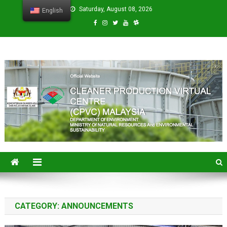
Skip
Saturday, August 08, 2026
English
to
content
CPVC
Cleaner Production Virtual Center
CATEGORY:
ANNOUNCEMENTS