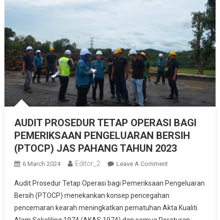
AUDIT PROSEDUR TETAP OPERASI BAGI
PEMERIKSAAN PENGELUARAN BERSIH
(PTOCP) JAS PAHANG TAHUN 2023
Editor_2
On
6 March 2024
Leave A Comment
AUDIT
Audit Prosedur Tetap Operasi bagi Pemeriksaan Pengeluaran
PROSEDUR
Bersih (PTOCP) menekankan konsep pencegahan
TETAP
pencemaran kearah meningkatkan pematuhan Akta Kualiti
OPERASI
BAGI