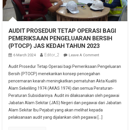
AUDIT PROSEDUR TETAP OPERASI BAGI
PEMERIKSAAN PENGELUARAN BERSIH
(PTOCP) JAS KEDAH TAHUN 2023
Editor_2
On
6 March 2024
Leave A Comment
AUDIT
Audit Prosedur Tetap Operasi bagi Pemeriksaan Pengeluaran
PROSEDUR
Bersih (PTOCP) menekankan konsep pencegahan
TETAP
pencemaran kearah meningkatkan pematuhan Akta Kualiti
OPERASI
Alam Sekeliling 1974 (AKAS 1974) dan semua Peraturan-
BAGI
PEMERIKSAAN
Peraturan Subsidiarinya. Audit ini dilaksanakan oleh pegawai
PENGELUARAN
Jabatan Alam Sekitar (JAS) Negeri dan pegawai dari Jabatan
BERSIH
Alam Sekitar Ibu Pejabat yang akan melihat kepada
(PTOCP)
pelaksanaan audit yang dijalankan oleh pegawai […]
JAS
KEDAH