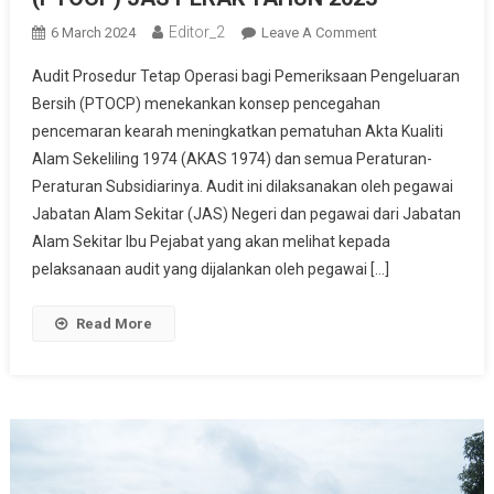
Editor_2
On
6 March 2024
Leave A Comment
AUDIT
Audit Prosedur Tetap Operasi bagi Pemeriksaan Pengeluaran
PROSEDUR
Bersih (PTOCP) menekankan konsep pencegahan
TETAP
pencemaran kearah meningkatkan pematuhan Akta Kualiti
OPERASI
Alam Sekeliling 1974 (AKAS 1974) dan semua Peraturan-
BAGI
PEMERIKSAAN
Peraturan Subsidiarinya. Audit ini dilaksanakan oleh pegawai
PENGELUARAN
Jabatan Alam Sekitar (JAS) Negeri dan pegawai dari Jabatan
BERSIH
Alam Sekitar Ibu Pejabat yang akan melihat kepada
(PTOCP)
pelaksanaan audit yang dijalankan oleh pegawai […]
JAS
PERAK
Read More
TAHUN
2023