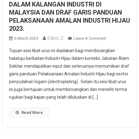
DALAM KALANGAN INDUSTRI DI
MALAYSIA DAN DRAF GARIS PANDUAN
PELAKSANAAN AMALAN INDUSTRI HIJAU
2023.
Editor_2
On
6 March 2024
Leave A Comment
SESI
Tujuan sesi libat urus ini diadakan bagi membicangkan
LIBAT
halatuju berkaitan Industri Hijau dalam konteks Jabatan Alam
URUS
Sekitar mendapatkan input dan seterusnya memurnikan draf
PEMANTAPAN
garis panduan Pelaksanaan Amalan Industri Hijau bagi sector
HALATUJU
AMALAN
penyudahan logam (electroplating) . Selain itu sesi libat urus
INDUSTRI
ini juga bertujuan untuk membincangkan dan meneliti terma
HIJAU
rujukan bagi kajian yang telah diluluskan di […]
DALAM
KALANGAN
Read More
INDUSTRI
DI
MALAYSIA
DAN