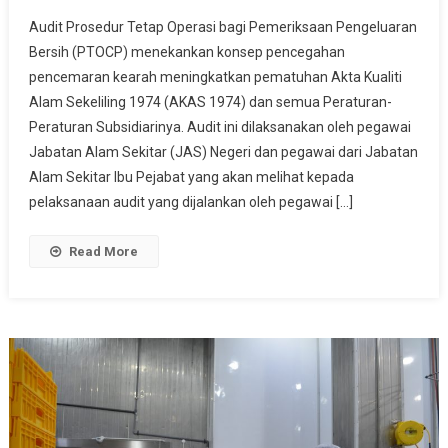
AUDIT
Audit Prosedur Tetap Operasi bagi Pemeriksaan Pengeluaran
PROSEDUR
Bersih (PTOCP) menekankan konsep pencegahan
TETAP
pencemaran kearah meningkatkan pematuhan Akta Kualiti
OPERASI
Alam Sekeliling 1974 (AKAS 1974) dan semua Peraturan-
BAGI
PEMERIKSAAN
Peraturan Subsidiarinya. Audit ini dilaksanakan oleh pegawai
PENGELUARAN
Jabatan Alam Sekitar (JAS) Negeri dan pegawai dari Jabatan
BERSIH
Alam Sekitar Ibu Pejabat yang akan melihat kepada
(PTOCP)
pelaksanaan audit yang dijalankan oleh pegawai […]
JAS
SABAH
Read More
TAHUN
2023