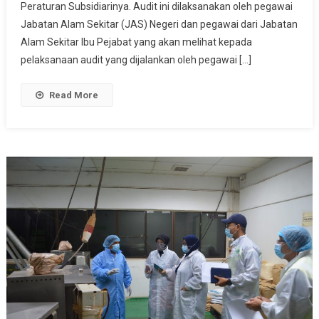
PEMERIKSAAN
Peraturan Subsidiarinya. Audit ini dilaksanakan oleh pegawai
PENGELUARAN
Jabatan Alam Sekitar (JAS) Negeri dan pegawai dari Jabatan
BERSIH
Alam Sekitar Ibu Pejabat yang akan melihat kepada
(PTOCP)
pelaksanaan audit yang dijalankan oleh pegawai […]
JAS
PULAU
Read More
PINANG
TAHUN
2023