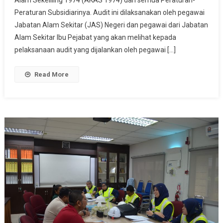
Alam Sekeliling 1974 (AKAS 1974) dan semua Peraturan-
PEMERIKSAAN
Peraturan Subsidiarinya. Audit ini dilaksanakan oleh pegawai
PENGELUARAN
Jabatan Alam Sekitar (JAS) Negeri dan pegawai dari Jabatan
BERSIH
Alam Sekitar Ibu Pejabat yang akan melihat kepada
(PTOCP)
pelaksanaan audit yang dijalankan oleh pegawai […]
JAS
PAHANG
Read More
TAHUN
2023