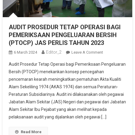
AUDIT PROSEDUR TETAP OPERASI BAGI
PEMERIKSAAN PENGELUARAN BERSIH
(PTOCP) JAS PERLIS TAHUN 2023
Editor_2
On
6 March 2024
Leave A Comment
AUDIT
Audit Prosedur Tetap Operasi bagi Pemeriksaan Pengeluaran
PROSEDUR
Bersih (PTOCP) menekankan konsep pencegahan
TETAP
pencemaran kearah meningkatkan pematuhan Akta Kualiti
OPERASI
Alam Sekeliling 1974 (AKAS 1974) dan semua Peraturan-
BAGI
PEMERIKSAAN
Peraturan Subsidiarinya. Audit ini dilaksanakan oleh pegawai
PENGELUARAN
Jabatan Alam Sekitar (JAS) Negeri dan pegawai dari Jabatan
BERSIH
Alam Sekitar Ibu Pejabat yang akan melihat kepada
(PTOCP)
pelaksanaan audit yang dijalankan oleh pegawai […]
JAS
PERLIS
Read More