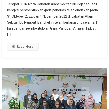
Tempat : Bilik Ixora, Jabatan Alam Sekitar Ibu Pejabat Satu
GARIS
bengkel pembentukkan garis panduan telah diadakan pada
PANDUAN
31 Oktober 2022 dan 1 November 2022 di Jabatan Alam
PENGELUAR
BERSIH
Sekitar Ibu Pejabat. Bengkel ini telah berlangsung selama 1
BAGI
hari dengan pembentukkan Garis Panduan Amalan Industri
INDUSTRI
[…]
PEMBUATAN
KERTAS
Read More
TAHUN
2022