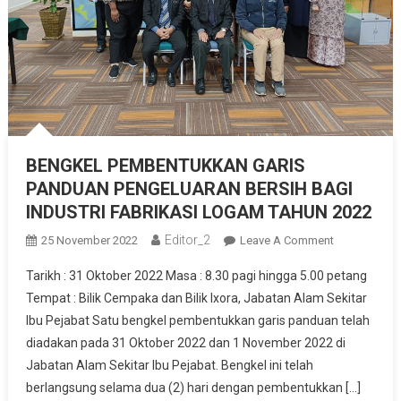
BENGKEL PEMBENTUKKAN GARIS
PANDUAN PENGELUARAN BERSIH BAGI
INDUSTRI FABRIKASI LOGAM TAHUN 2022
Editor_2
On
25 November 2022
Leave A Comment
BENGKEL
Tarikh : 31 Oktober 2022 Masa : 8.30 pagi hingga 5.00 petang
PEMBENTUK
Tempat : Bilik Cempaka dan Bilik Ixora, Jabatan Alam Sekitar
GARIS
Ibu Pejabat Satu bengkel pembentukkan garis panduan telah
PANDUAN
diadakan pada 31 Oktober 2022 dan 1 November 2022 di
PENGELUAR
BERSIH
Jabatan Alam Sekitar Ibu Pejabat. Bengkel ini telah
BAGI
berlangsung selama dua (2) hari dengan pembentukkan […]