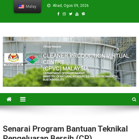
Ahad, Ogos 09, 2026
Malay
CPVC
Cleaner Production Virtual Center
Senarai Program Bantuan Teknikal
Pengeluaran Bersih (CP)