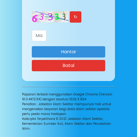
yang ditetapkan oleh pihak
Jabatan Alam Sekitar
↻
seperti berikut:
(i) Dokumen yang
dikemukakan adalah
lengkap;
Hantar
(ii) Data yang diterima
Batal
TIDAK akan digunakan
untuk tujuan selain
daripada yang dinyatakan
di dalam Borang
Paparan terbaik menggunakan Google Chrome (Version
Permohonan ini melainkan
91.0.4472.114) dengan resolusi 1536 X 864.
Penafian : Jabatan Alam Sekitar mempunyai hak untuk
telah mendapat
mengenakan bayaran bagi data alam sekitar apabila
perlu pada masa hadapan.
Kebenaran Bertulis dari
Hakcipta Terpelihara © 2021. Jabatan Alam Sekitar,
pihak Jabatan Alam
Kementerian Sumber Asli, Alam Sekitar dan Perubahan
Iklim.
Sekitar;