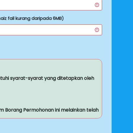
saiz fail kurang daripada 6MB)
hi syarat-syarat yang ditetapkan oleh
lam Borang Permohonan ini melainkan telah
siran/ pandangan/ kesimpulan/ syor/