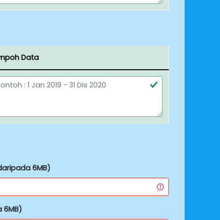
mpoh Data
 daripada 6MB)
a 6MB)