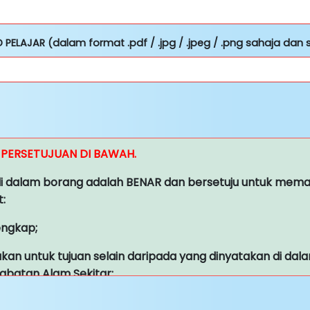
 PELAJAR (dalam format .pdf / .jpg / .jpeg / .png sahaja dan 
 PERSETUJUAN DI BAWAH.
dalam borang adalah BENAR dan bersetuju untuk mematu
t:
engkap;
akan untuk tujuan selain daripada yang dinyatakan di da
abatan Alam Sekitar;
dap sebarang kemungkinan berkaitan penelitian/ penaf